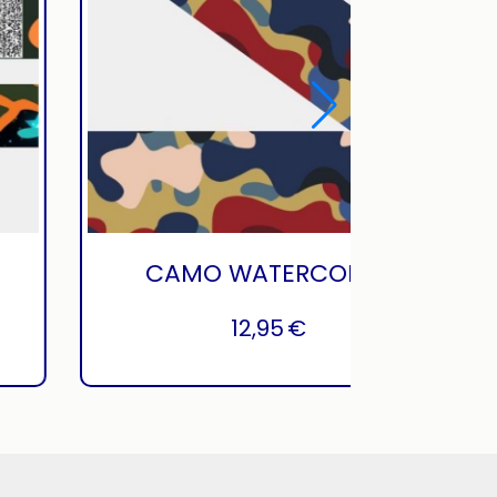
CAMO STAR - QR CODE
9,95
€