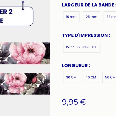
LARGEUR DE LA BANDE 
19 mm
25 mm
38 m
TYPE D'IMPRESSION :
IMPRESSION RECTO
LONGUEUR :
30 CM
40 CM
50 CM
9,95
€