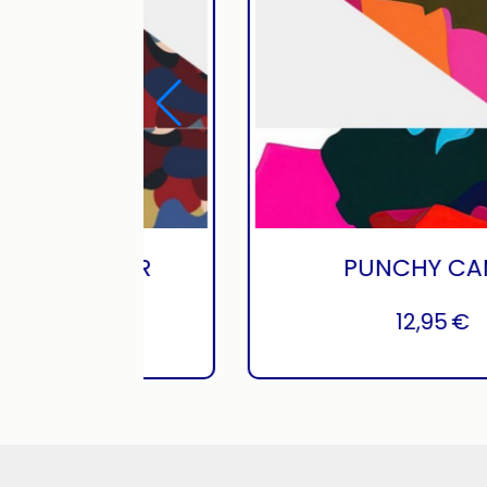
STAR - QR CODE
CAMO WATE
9,95
€
12,95