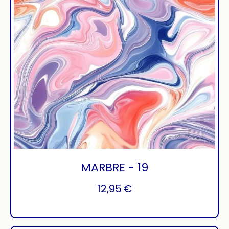
MARBRE - 19
12,95
€