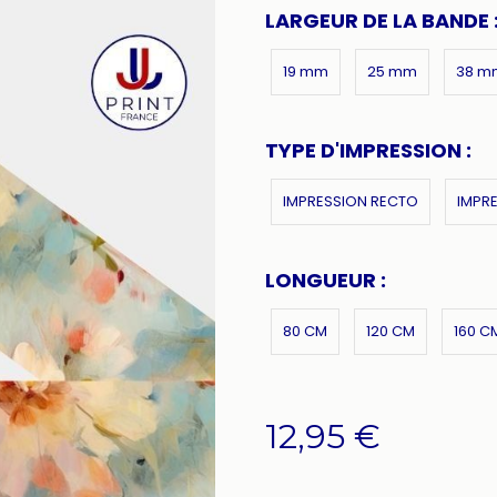
LARGEUR DE LA BANDE 
19 mm
25 mm
38 m
TYPE D'IMPRESSION :
IMPRESSION RECTO
IMPR
LONGUEUR :
80 CM
120 CM
160 C
12,95
€