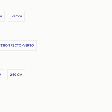
:
m
50 mm
ESSION RECTO-VERSO
M
240 CM