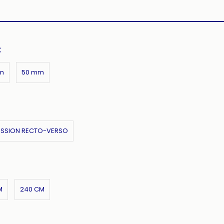
:
m
50 mm
ESSION RECTO-VERSO
M
240 CM