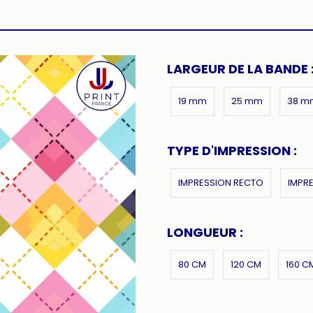
LARGEUR DE LA BANDE 
19 mm
25 mm
38 m
TYPE D'IMPRESSION :
IMPRESSION RECTO
IMPR
LONGUEUR :
80 CM
120 CM
160 C