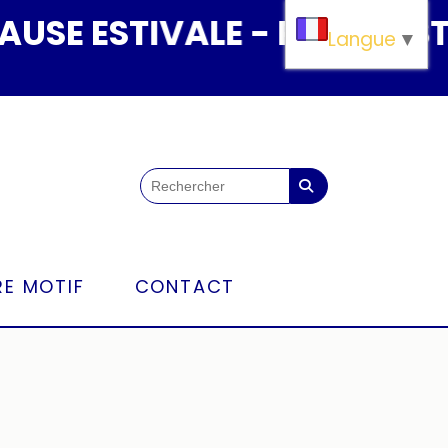
E ESTIVALE - PAUSE ESTIVA
Langue
▼
E MOTIF
CONTACT
E