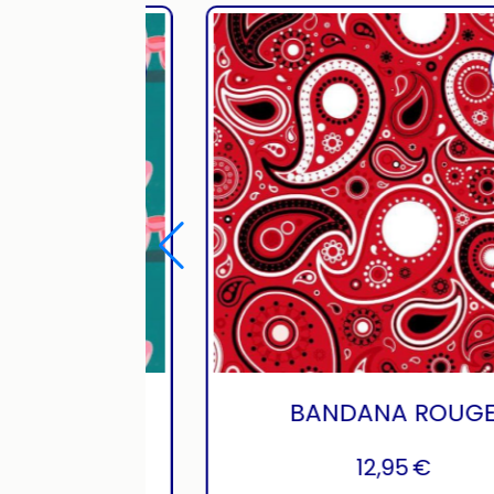
ANA
BALLOON
12,95
€