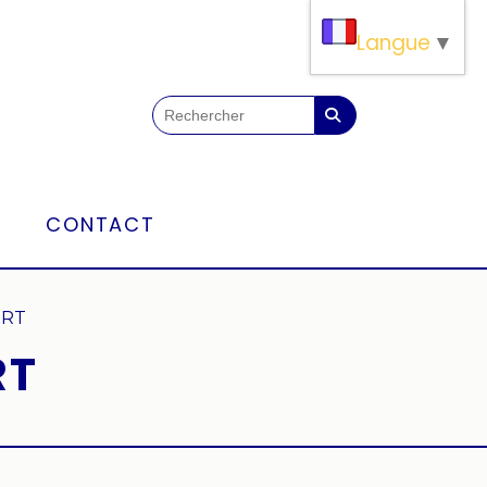
Langue
▼
CONTACT
ERT
RT