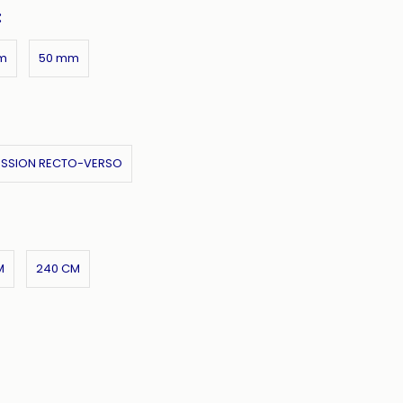
:
m
50 mm
ESSION RECTO-VERSO
M
240 CM