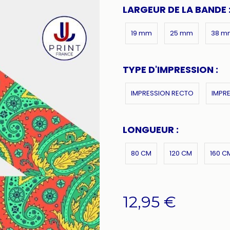
LARGEUR DE LA BANDE 
19 mm
25 mm
38 m
TYPE D'IMPRESSION :
IMPRESSION RECTO
IMPR
LONGUEUR :
80 CM
120 CM
160 C
12,95
€