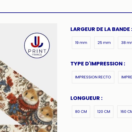
LARGEUR DE LA BANDE 
19 mm
25 mm
38 m
TYPE D'IMPRESSION :
IMPRESSION RECTO
IMPR
LONGUEUR :
80 CM
120 CM
160 C