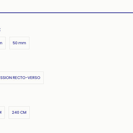
:
m
50 mm
ESSION RECTO-VERSO
M
240 CM