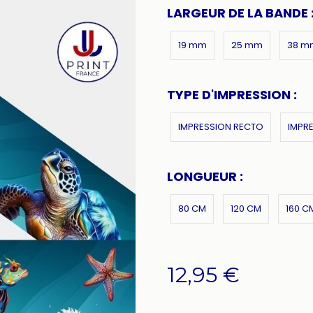
LARGEUR DE LA BANDE 
19 mm
25 mm
38 m
TYPE D'IMPRESSION :
IMPRESSION RECTO
IMPR
LONGUEUR :
80 CM
120 CM
160 C
12,95
€