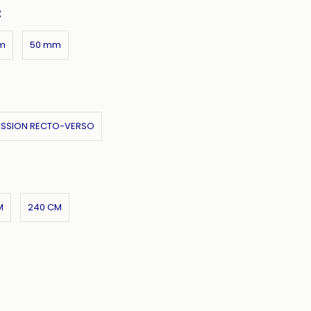
:
m
50 mm
ESSION RECTO-VERSO
M
240 CM