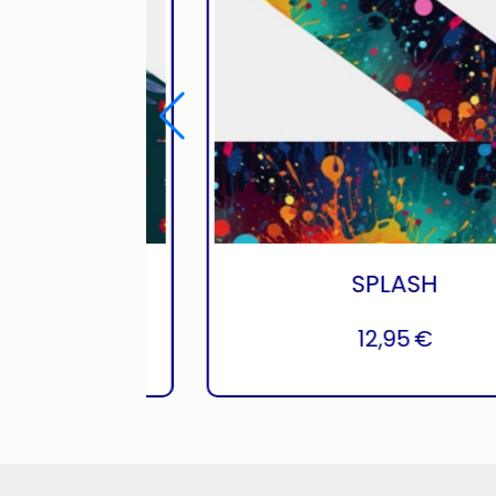
KE
COCO
12,95
€