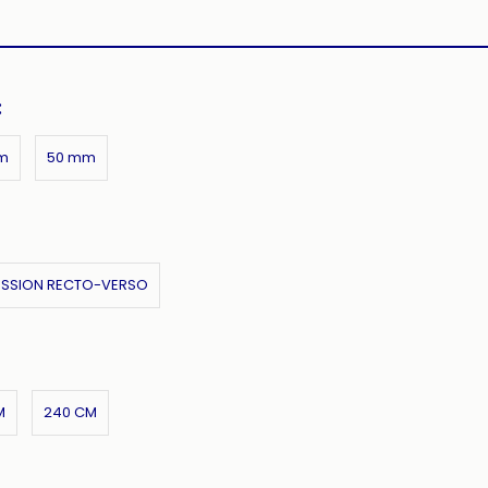
:
m
50 mm
ESSION RECTO-VERSO
M
240 CM