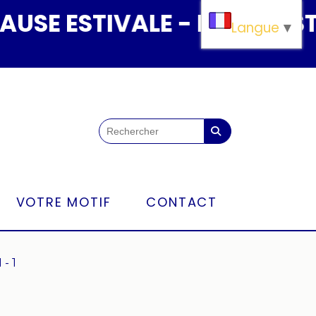
 ESTIVALE - PAUSE ESTIVAL
Langue
▼
VOTRE MOTIF
CONTACT
- 1