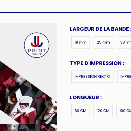
LARGEUR DE LA BANDE 
19 mm
25 mm
38 m
TYPE D'IMPRESSION :
IMPRESSION RECTO
IMPR
LONGUEUR :
80 CM
120 CM
160 C