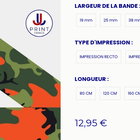
LARGEUR DE LA BANDE 
19 mm
25 mm
38 m
TYPE D'IMPRESSION :
IMPRESSION RECTO
IMPR
LONGUEUR :
80 CM
120 CM
160 C
12,95
€