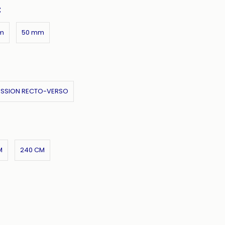
:
m
50 mm
ESSION RECTO-VERSO
M
240 CM