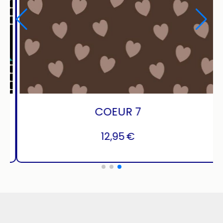
KOI
12,95
€