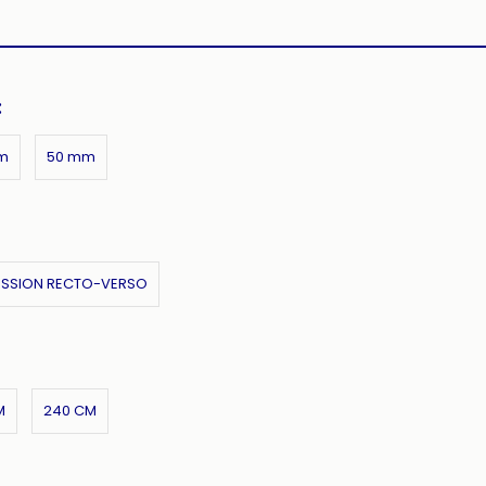
:
m
50 mm
ESSION RECTO-VERSO
M
240 CM