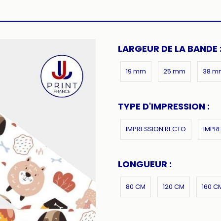
LARGEUR DE LA BANDE 
19 mm
25 mm
38 m
TYPE D'IMPRESSION :
IMPRESSION RECTO
IMPR
LONGUEUR :
80 CM
120 CM
160 C