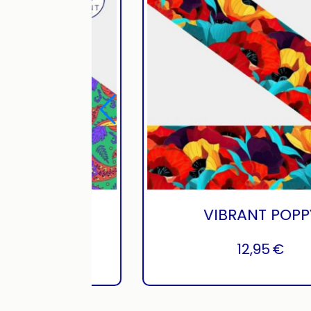
T
BANDANA VIOLET VERT
12,95
€