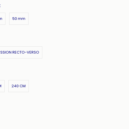
:
m
50 mm
ESSION RECTO-VERSO
M
240 CM