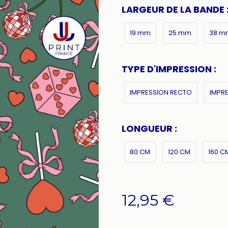
LARGEUR DE LA BANDE 
19 mm
25 mm
38 m
TYPE D'IMPRESSION :
IMPRESSION RECTO
IMPR
LONGUEUR :
80 CM
120 CM
160 C
12,95
€