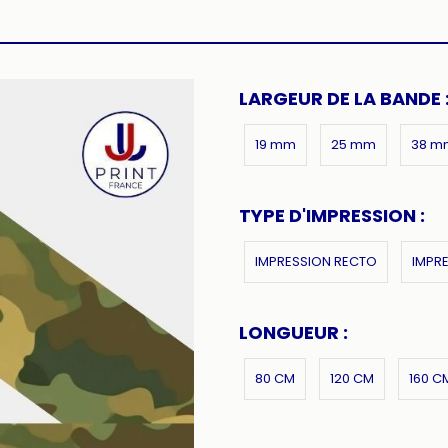
LARGEUR DE LA BANDE 
19 mm
25 mm
38 m
TYPE D'IMPRESSION :
IMPRESSION RECTO
IMPR
LONGUEUR :
80 CM
120 CM
160 C