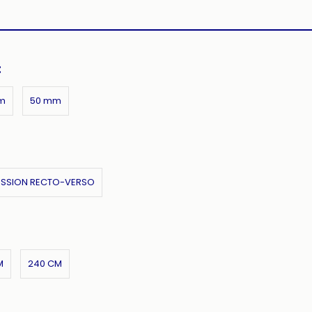
:
m
50 mm
ESSION RECTO-VERSO
M
240 CM