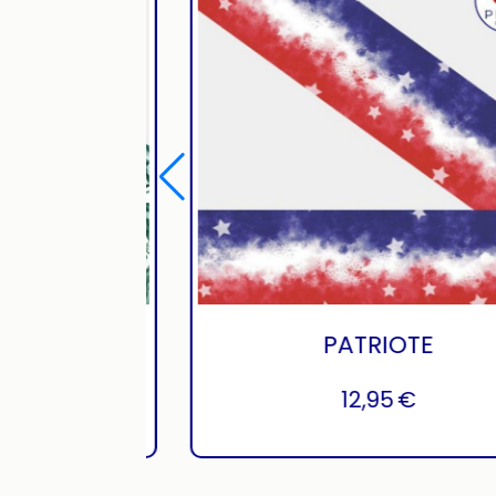
DE JOUY - 3
PATRIOTE
12,95
€
12,95
€