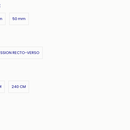
:
m
50 mm
ESSION RECTO-VERSO
M
240 CM