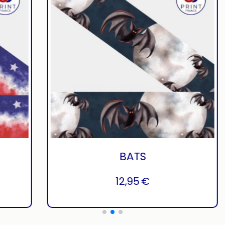
BATS
12,95
€