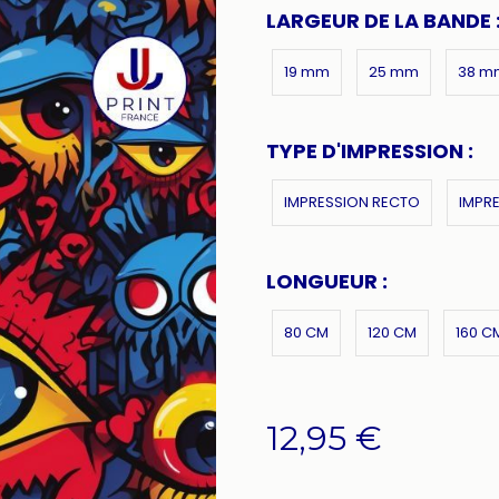
LARGEUR DE LA BANDE 
19 mm
25 mm
38 m
TYPE D'IMPRESSION :
IMPRESSION RECTO
IMPR
LONGUEUR :
80 CM
120 CM
160 C
12,95
€