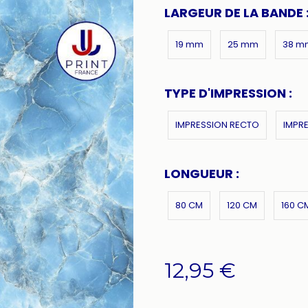
LARGEUR DE LA BANDE 
19 mm
25 mm
38 m
TYPE D'IMPRESSION :
IMPRESSION RECTO
IMPR
LONGUEUR :
80 CM
120 CM
160 C
12,95
€