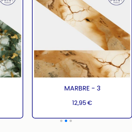
RE - 2
MARBRE - 3
,95
€
12,95
€