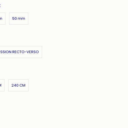
:
m
50 mm
ESSION RECTO-VERSO
M
240 CM